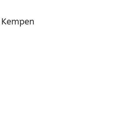
n Kempen
le Kalender
iCalendar
O